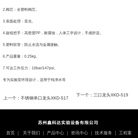
2.阀芯：全塑料阀芯。
3.表面处理：亚光。
4.旋钮把手：高密度PP，耐腐蚀，人体工学设计，手感舒适。
5.塑料软管：防止水流与金属接触。
6.产品重量：0.25kg。
7.可达工作压力：10bar/147psi。
专为实验室环境设计，适用于纯净水等
下一个：
三口龙头XKD-519
上一个：
不锈钢单口龙头XKD-517
首页
｜
关于我们
｜
产品中心
｜
资讯中心
｜
技术服务
｜
工程案