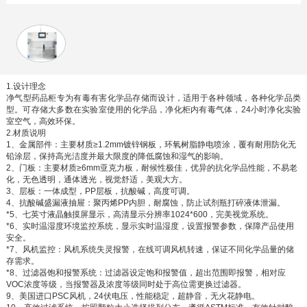
1.设计理念
净气型药品柜专为有毒有害化学品存储而设计，适用于各种领域，各种化学品类
型。可存储大多数在实验室使用的化学品，净化柜内有毒气体，24小时净化实验
室空气，高效环保。
2.材质说明
1、金属部件：主要材质≥1.2mm镀锌钢板，环氧树脂静电喷涂，覆有耐用防化无
铅涂层，保持高光洁度并最大限度的降低腐蚀和湿气的影响。
2、门板：主要材质≥6mm亚克力板，耐候性极佳，优异的抗化学品性能，不易老
化，无色透明，通体透光，视觉舒适，美观大方。
3、层板：一体成型，PP层板，抗酸碱，高度可调。
4、抗酸碱盛漏液抽屉：聚丙烯PP内胆，耐腐蚀，防止试剂瓶打碎液体泄漏。
*5、七英寸液晶触摸屏显示，高清显示分辨率1024*600，完美视觉系统。
*6、实时温湿度环境监控系统，显示实时温湿度，设置报警参数，保障产品使用
安全。
*7、风机监控：风机系统失灵报警，在线可调风机转速，保证不同化学品量的储
存需求。
*8、过滤器饱和报警系统：过滤器设定饱和报警值，超出范围即报警，相对应
VOC浓度等级，当报警器及浓度等级同时处于高位需更换过滤器。
9、美国进口PSC风机，24伏电压，性能稳定，超静音，无火花静电。