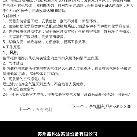
10、高效过滤系统，按照颗粒大小选择排列分布，遵循ASTM标准，有效针对酸
性气体和有机气体，吸附能力强，针对粒子过滤器，采用高效HEPA过滤器，对大
于0.3um的粒子，过滤效率达99.995%。
3.优异性：
1、无需安装管道工程，安装便捷，废气不外排，新型环保。
2、顶部根据化学品类别可选配过滤模块系统，满足多种不同种类的化学品存储。
3、先进模块化过滤技术，完全吸附过滤实验产生的有害气体、颗粒粉尘等物质。
4、无需消耗空调能耗，高效节省能源。
5、移动方便，就近存储，方便存取，提高工作效率。
4.工作原理
1、风机
位于柜体顶部的风机将实验室内空气抽入柜体内部产生负压。
2、气体过滤
柜内储存的试剂所挥发的有害气体经风机进入过滤模块，有毒有害气体分子被过
滤器截留过滤，洁净气体返回室内。
3、高质量的空气净化功能
经过滤的洁净空气返回到室内，不会危害人员健康。
4、净化实验室空气
24小时净化实验室内空气，提升实验室空气质量（建议药品柜保持24小时开机）
下一个：
净气型药品柜XKD-238
上一个：
没有资料